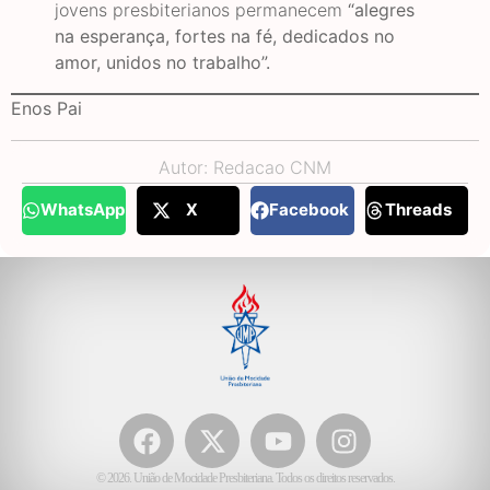
jovens presbiterianos permanecem
“alegres
na esperança, fortes na fé, dedicados no
amor, unidos no trabalho”.
Enos Pai
Autor: Redacao CNM
WhatsApp
X
Facebook
Threads
© 2026. União de Mocidade Presbiteriana. Todos os direitos reservados.