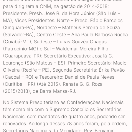
para dirigirem a CNM, na gestão de 2014-2018:
Presidente: Presb. José B. da Hora Júnior (São Luís –
MA), Vices Presidentes: Norte – Presb. Fábio Barcelos
(Xinguara-PA), Nordeste – Matheus Pereira de Souza
(Salvador-BA), Centro Oeste – Ana Paula Barbosa Rocha
(Cuiabá-MT), Sudeste – Lucas Gouvêa Chagas
(Patrocínio-MG) e Sul – Waldemar Moreira Filho
(Guarapuava-PR); Secretário Executivo: Josafá C.
Lourenço (São Mateus – ES), Primeiro Secretário: Maciel
Oliveira (Recife – PE), Segunda Secretária: Érika Pavão
(Cacoal – RO) e Tesoureiro: Daniel de Paula Neves
(Curitiba – PR) (Até 2015). Renata G. G. Roza
(2015/2018), de Barra Mansa-RJ.
No Sistema Presbiteriano as Confederações Nacionais
têm como elo com o Supremo Concílio os Secretários
Nacionais, com mandatos de quatro anos, podendo ser
renovados. Ao longo desses 78 anos foram, pela ordem,
Secretários Nacionais da Mocidade: Rev. Benjamin