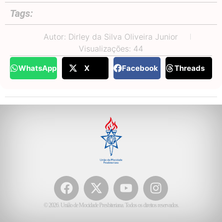
Tags:
Autor: Dirley da Silva Oliveira Junior
Visualizações: 44
WhatsApp
X
Facebook
Threads
© 2026. União de Mocidade Presbiteriana. Todos os direitos reservados.