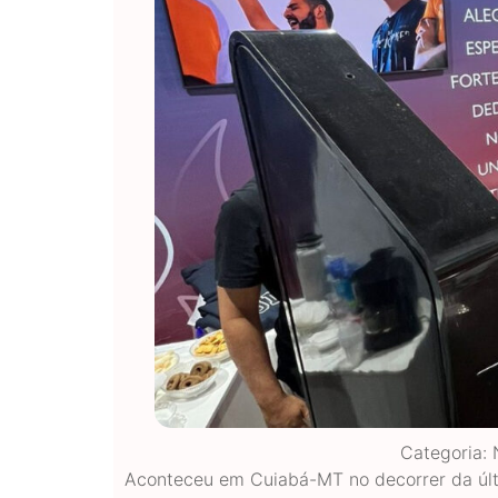
Categoria:
Aconteceu em Cuiabá-MT no decorrer da úl