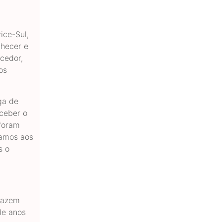
ice-Sul,
nhecer e
cedor,
os
ga de
ceber o
foram
tamos aos
s o
fazem
de anos