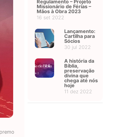
Regulamento – Projeto
Missionário de Férias –
Mãos à Obra 2023
16 set 2022
Lançamento:
Cartilha para
Sócios
30 jul 2022
A história da
Bíblia,
preservação
divina que
chega até nós
hoje
11 dez 2022
upremo