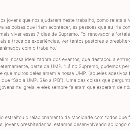
s jovens que nos ajudaram neste trabalho, como relata a v
 as coisas que iriam acontecer, as pessoas que eu iria co
mais viver esses 7 dias de Supremo. Foi renovador e fortale
is a troca de experiências, ver tantos pastores e presbíter
animados com o trabalho.”
alim, nossa idealizadora dos eventos, que destacou a entre
m eternamente, parte da UMP. “Lá no Supremo, pudemos per
 e que muitos deles amam a nossa UMP. (aqueles adesivos 
 que “São a UMP. São a IPB”). Uma das coisas que pergun
jovens na igreja, e eles sempre falaram que esperam de nó
io estreitou o relacionamento da Mocidade com todos que 
s, jovens presbiterianos, estamos desenvolvendo ao longo 