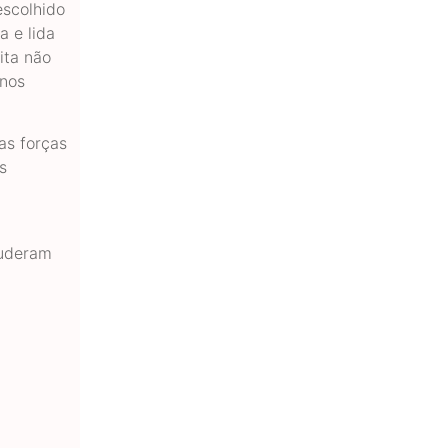
escolhido
a e lida
ita não
 nos
as forças
s
puderam