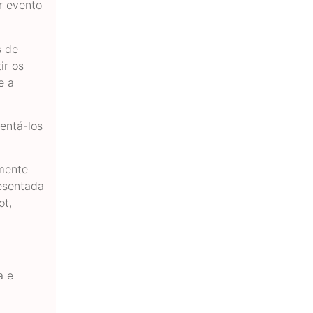
r evento
s de
ir os
e a
entá-los
amente
resentada
ot,
a e