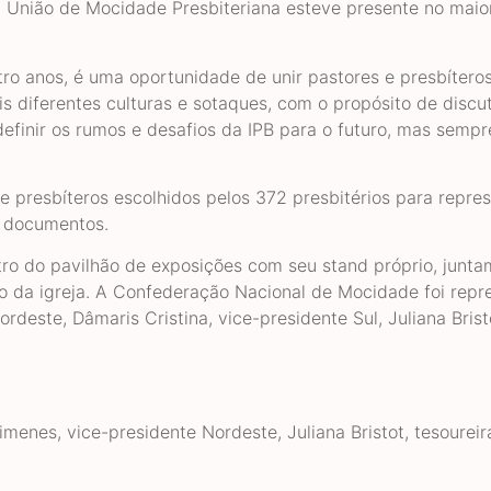
e a União de Mocidade Presbiteriana esteve presente no maio
ro anos, é uma oportunidade de unir pastores e presbítero
s diferentes culturas e sotaques, com o propósito de discut
efinir os rumos e desafios da IPB para o futuro, mas sempr
e presbíteros escolhidos pelos 372 presbitérios para repres
8 documentos.
tro do pavilhão de exposições com seu stand próprio, junt
ão da igreja. A Confederação Nacional de Mocidade foi rep
rdeste, Dâmaris Cristina, vice-presidente Sul, Juliana Brist
imenes, vice-presidente Nordeste, Juliana Bristot, tesoureir