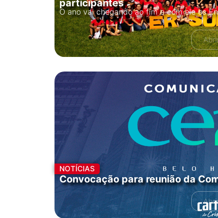
participantes
O ano vai chegando ao fim e com ele os E
Abri
NOTÍCIAS
Convocação para reunião da Com
Abri