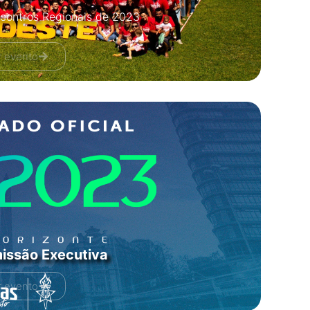
ncontros Regionais de 2023
r evento
issão Executiva
r evento