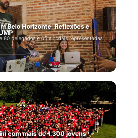
m Belo Horizonte: Reflexões e
 UMP
de 80 delegados e 65 sinodais representadas
r evento
im com mais de 1.300 jovens