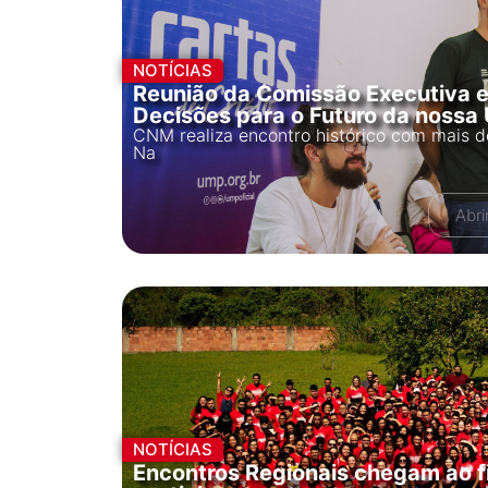
NOTÍCIAS
Reunião da Comissão Executiva e
Decisões para o Futuro da nossa
CNM realiza encontro histórico com mais 
Na
Abri
NOTÍCIAS
Encontros Regionais chegam ao f