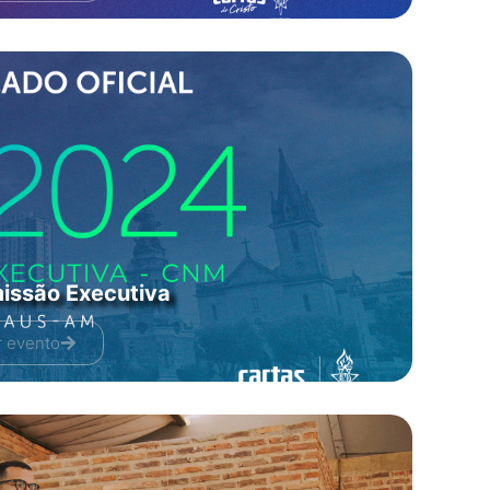
issão Executiva
r evento