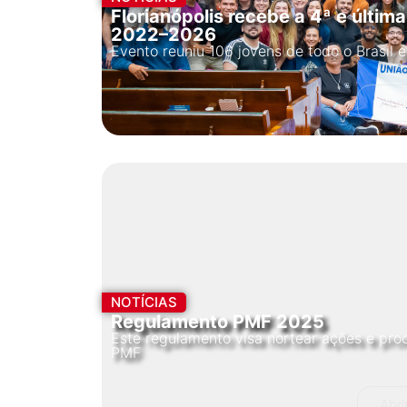
Florianópolis recebe a 4ª e últi
2022–2026
Evento reuniu 106 jovens de todo o Brasil
Abri
NOTÍCIAS
Regulamento PMF 2025
Este regulamento visa nortear ações e proc
PMF
Abri