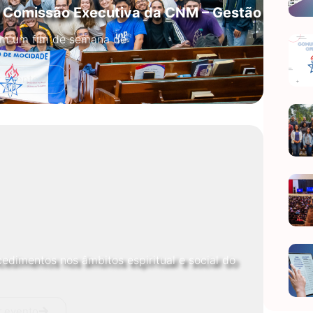
ma Comissão Executiva da CNM – Gestão
 em um fim de semana de
r evento
edimentos nos âmbitos espiritual e social do
r evento