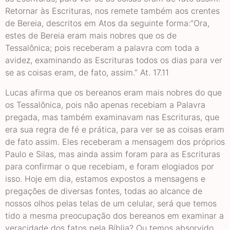
Retornar às Escrituras, nos remete também aos crentes
de Bereia, descritos em Atos da seguinte forma:”Ora,
estes de Bereia eram mais nobres que os de
Tessalônica; pois receberam a palavra com toda a
avidez, examinando as Escrituras todos os dias para ver
se as coisas eram, de fato, assim.” At. 17.11
Lucas afirma que os bereanos eram mais nobres do que
os Tessalônica, pois não apenas recebiam a Palavra
pregada, mas também examinavam nas Escrituras, que
era sua regra de fé e prática, para ver se as coisas eram
de fato assim. Eles receberam a mensagem dos próprios
Paulo e Silas, mas ainda assim foram para as Escrituras
para confirmar o que recebiam, e foram elogiados por
isso. Hoje em dia, estamos expostos a mensagens e
pregações de diversas fontes, todas ao alcance de
nossos olhos pelas telas de um celular, será que temos
tido a mesma preocupação dos bereanos em examinar a
veracidade dos fatos pela Bíblia? Ou temos absorvido