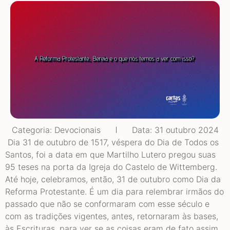
Categoria:
Devocionais
Data:
31 outubro 2024
Dia 31 de outubro de 1517, véspera do Dia de Todos os
Santos, foi a data em que Martilho Lutero pregou suas
95 teses na porta da Igreja do Castelo de Wittemberg.
Até hoje, celebramos, então, 31 de outubro como Dia da
Reforma Protestante. É um dia para relembrar irmãos do
passado que não se conformaram com esse século e
com as tradições vigentes, antes, retornaram às bases,
às Escrituras, para ver se as coisas eram de fato assim.