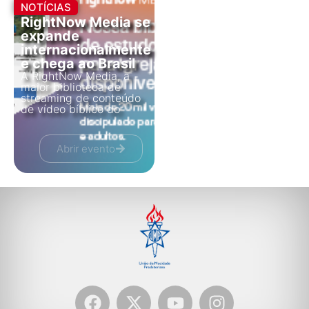
NOTÍCIAS
RightNow Media se
expande
internacionalmente
e chega ao Brasil
A RightNow Media, a
maior biblioteca de
streaming de conteúdo
de vídeo bíblico do
Abrir evento