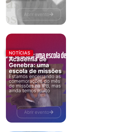
Abrir evento
NOTÍCIAS
Academia de
Genebra: uma
escola de missões
Estamos encerrando as
comemorações do mês
de missões na IPB, mas
ainda temos muito
Abrir evento