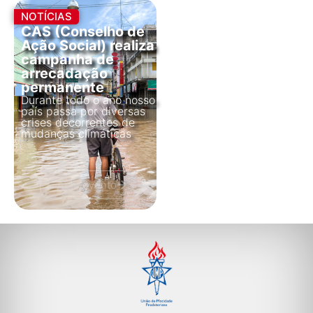
NOTÍCIAS
CAS (Conselho de
Ação Social) realiza
campanha de
arrecadação
permanente
Durante todo o ano nosso
país passa por diversas
crises decorrentes de
mudanças climáticas
Abrir evento