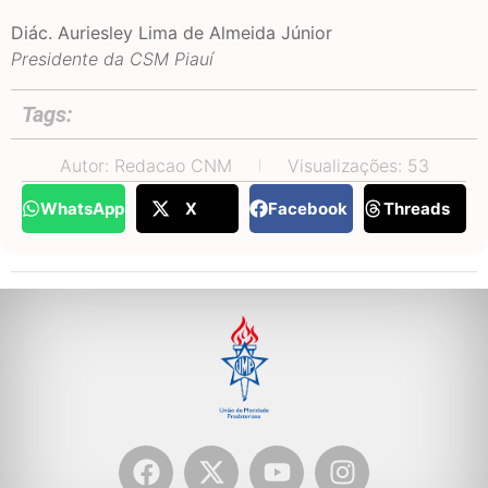
Diác. Auriesley Lima de Almeida Júnior
Presidente da CSM Piauí
Tags:
Autor: Redacao CNM
Visualizações: 53
WhatsApp
X
Facebook
Threads