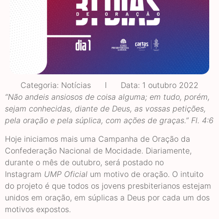
Categoria:
Notícias
Data:
1 outubro 2022
“Não andeis ansiosos de coisa alguma; em tudo, porém,
sejam conhecidas, diante de Deus, as vossas petições,
pela oração e pela súplica, com ações de graças.” Fl. 4:6
Hoje iniciamos mais uma Campanha de Oração da
Confederação Nacional de Mocidade. Diariamente,
durante o mês de outubro, será postado no
Instagram
UMP Oficial
um motivo de oração. O intuito
do projeto é que todos os jovens presbiterianos estejam
unidos em oração, em súplicas a Deus por cada um dos
motivos expostos.