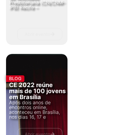
Presbiteriana (CN/CNM-
IPB) Recife –
Abrir evento
BLOG
CE 2022 reúne
mais de 100 jovens
em Brasília
Após dois anos de
encontros online,
aconteceu em Brasília,
nos dias 16, 17 e
Abrir evento