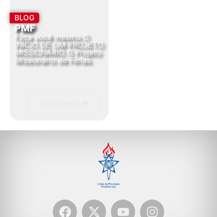
BLOG
PMF
Faça você mesmo O
INÍCIO DE UM PROJETO
MISSIONÁRIO O Projeto
Missionário de Férias
Abrir evento