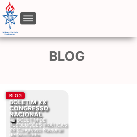
BLOG
BLOG
BOLETIM XX
CONGRESSO
NACIONAL
📰 BOLETIM DE
RESOLUÇÕES PRÁTICAS
XX Congresso Nacional
de Mocidade