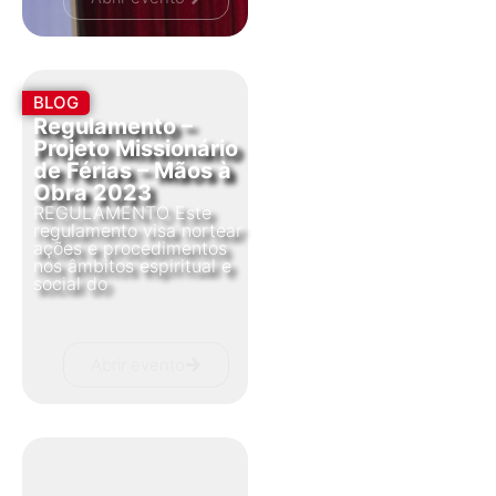
BLOG
Regulamento –
Projeto Missionário
de Férias – Mãos à
Obra 2023
REGULAMENTO Este
regulamento visa nortear
ações e procedimentos
nos âmbitos espiritual e
social do
Abrir evento