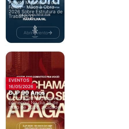
Projeto Missionário de
Férias – Mãos à Obra
2026 Sobre Estrutura de
Trabalho: O
Abrir evento
EVENTOS
16/05/2026
DJP 90 Anos
A contagem regressiva
começou! No dia 16 de
maio de 2026, a cidade
de
Abrir evento