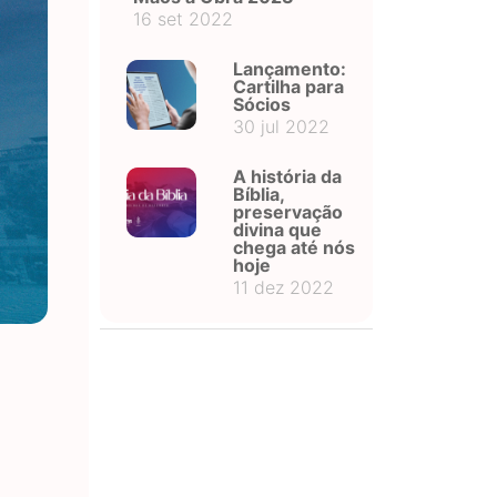
16 set 2022
Lançamento:
Cartilha para
Sócios
30 jul 2022
A história da
Bíblia,
preservação
divina que
chega até nós
hoje
11 dez 2022