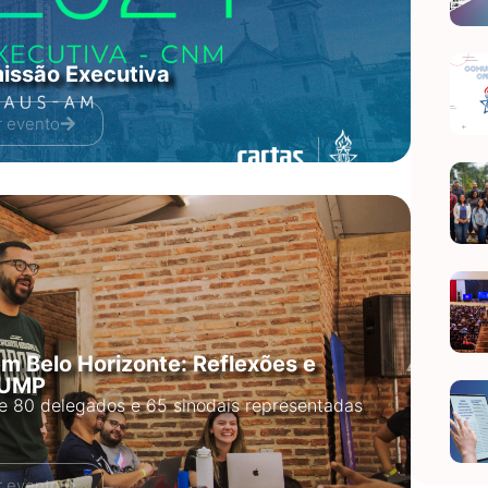
issão Executiva
r evento
m Belo Horizonte: Reflexões e
 UMP
de 80 delegados e 65 sinodais representadas
r evento