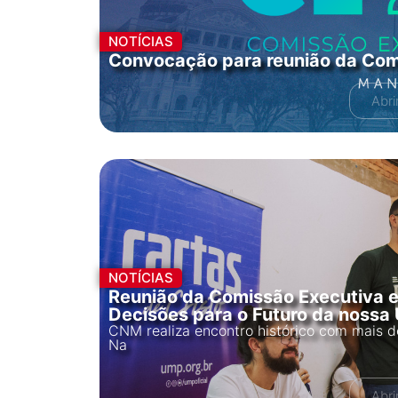
NOTÍCIAS
Convocação para reunião da Com
Abri
NOTÍCIAS
Reunião da Comissão Executiva e
Decisões para o Futuro da nossa
CNM realiza encontro histórico com mais 
Na
Abri