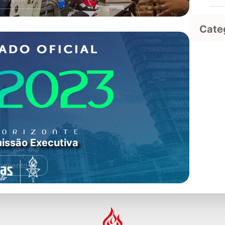
Cate
issão Executiva
r evento