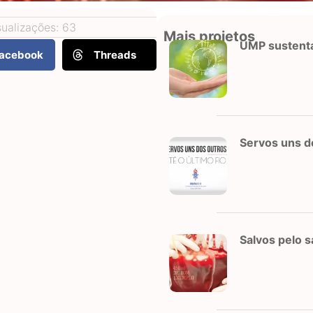
sualizações: 63
Mais projetos
UMP sustent
acebook
Threads
Servos uns do
Salvos pelo 