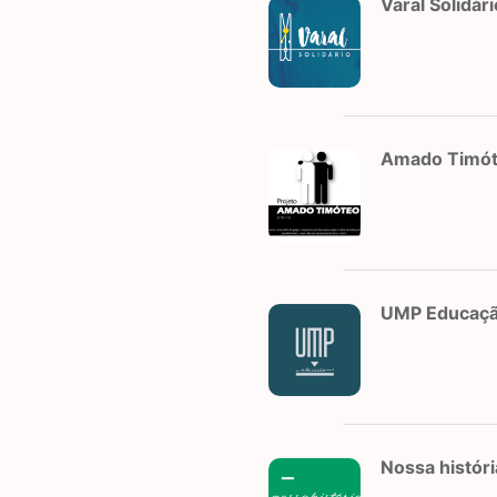
Varal Solidári
Amado Timó
UMP Educaç
Nossa históri