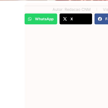
Autor: Redacao CNM
Vi
WhatsApp
X
F