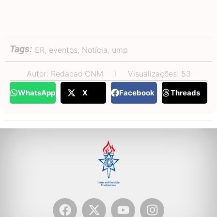
Tags:
ER
,
eventos
,
Notícia
,
ump
Autor: Redacao CNM
Visualizações: 53
WhatsApp
X
Facebook
Threads