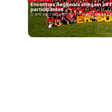
Encontros Regionais chegam ao f
participantes
O ano vai chegando ao fim e com ele os E
Abri